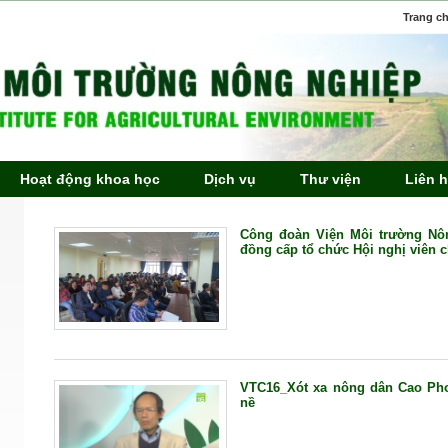
Trang c
Hoạt động khoa học
Dịch vụ
Thư viện
Liên 
Công đoàn Viện Môi trường Nô
đồng cấp tổ chức Hội nghị viên 
VTC16_Xót xa nông dân Cao Phon
nề