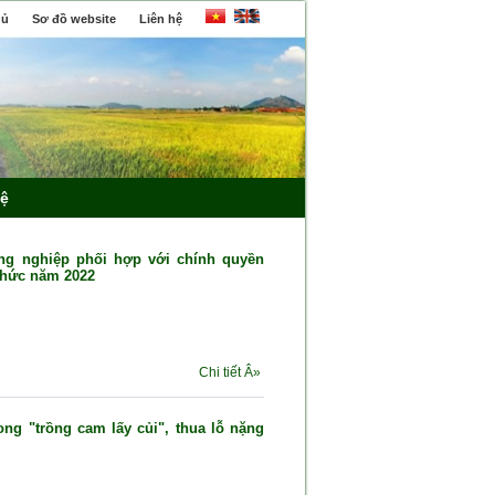
hủ
Sơ đồ website
Liên hệ
hệ
ng nghiệp phối hợp với chính quyền
chức năm 2022
Chi tiết Â»
g "trồng cam lấy củi", thua lỗ nặng