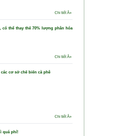
Chi tiết Â»
i, có thể thay thế 70% lượng phân hóa
Chi tiết Â»
các cơ sở chế biến cà phê
Chi tiết Â»
hì quá phí!