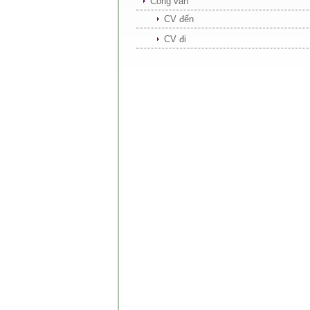
Công văn
CV đến
CV đi