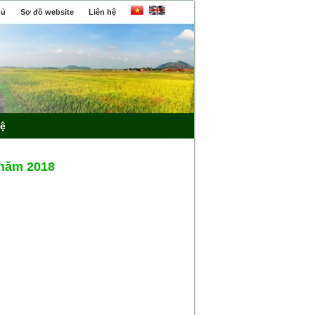
hủ
Sơ đồ website
Liên hệ
hệ
 năm 2018