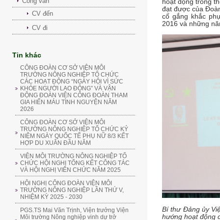
Công văn
hoạt động trong t
đạt được của Đoà
CV đến
cố gắng khắc ph
2016 và những nă
CV đi
Tin khác
CÔNG ĐOÀN CƠ SỞ VIỆN MÔI
TRƯỜNG NÔNG NGHIỆP TỔ CHỨC
CÁC HOẠT ĐỘNG “NGÀY HỘI VÌ SỨC
KHỎE NGƯỜI LAO ĐỘNG” VÀ VẬN
ĐỘNG ĐOÀN VIÊN CÔNG ĐOÀN THAM
GIA HIẾN MÁU TÌNH NGUYỆN NĂM
2026
CÔNG ĐOÀN CƠ SỞ VIỆN MÔI
TRƯỜNG NÔNG NGHIỆP TỔ CHỨC KỶ
NIỆM NGÀY QUỐC TẾ PHỤ NỮ 8/3 KẾT
HỢP DU XUÂN ĐẦU NĂM
VIỆN MÔI TRƯỜNG NÔNG NGHIỆP TỔ
CHỨC HỘI NGHỊ TỔNG KẾT CÔNG TÁC
VÀ HỘI NGHỊ VIÊN CHỨC NĂM 2025
HỘI NGHỊ CÔNG ĐOÀN VIỆN MÔI
TRƯỜNG NÔNG NGHIỆP LẦN THỨ V,
NHIỆM KỲ 2025 - 2030
Bí thư Đảng ủy Vi
PGS.TS Mai Văn Trịnh, Viện trưởng Viện
hướng hoạt động 
Môi trường Nông nghiệp vinh dự trở