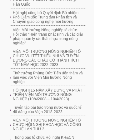
với tổ chức Thanks Carbon và Ecoeye
Hàn Quốc
Hội nghị công bố Quyết định Bổ nhiệm
Phó Giám đốc Trung tâm Phân tích và
Chuyển giao công nghệ môi trường
Viện Môi trường Nông nghiệp tổ chức
Hội thảo “Hiện trạng phát sinh và các giải
pháp quản lý rác thải nhựa trong nông
nghiệp”
VIỆN MÔI TRƯỜNG NÔNG NGHIỆP TỔ
CHỨC VUI TẾT THIẾU NHI VÀ TUYÊN
DƯƠNG CÁC CHÁU CÓ THÀNH TÍCH
TỐT NĂM HỌC 2022-2023
Thứ trưởng Phùng Đức Tiến đến thăm và
làm việc với Viện Môi trường Nông
nghiệp
HỘI NGHỊ 15 NĂM XÂY DỰNG VÀ PHÁT
TRIỂN VIỆN MÔI TRƯỜNG NÔNG
NGHIỆP (10/4/2008 – 10/4/2023)
Tuyển tập bài báo trong nước và quốc tế
đã đăng của Viện 2018-2023
VIỆN MÔI TRƯỜNG NÔNG NGHIỆP TỔ
CHỨC HỘI NGHỊ KHOA HỌC VÀ CÔNG
NGHỆ LẦN THỨ 3
Thông báo tổ chức Hội nghị KH&CN