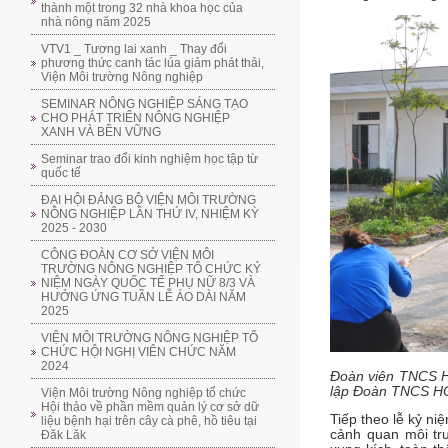
thành một trong 32 nhà khoa học của
nhà nông năm 2025
VTV1 _ Tương lai xanh _ Thay đổi
phương thức canh tác lúa giảm phát thải,
Viện Môi trường Nông nghiệp
SEMINAR NÔNG NGHIỆP SÁNG TẠO
CHO PHÁT TRIỂN NÔNG NGHIỆP
XANH VÀ BỀN VỮNG
Seminar trao đổi kinh nghiệm học tập từ
quốc tế
ĐẠI HỘI ĐẢNG BỘ VIỆN MÔI TRƯỜNG
NÔNG NGHIỆP LẦN THỨ IV, NHIỆM KỲ
2025 - 2030
CÔNG ĐOÀN CƠ SỞ VIỆN MÔI
TRƯỜNG NÔNG NGHIỆP TỔ CHỨC KỶ
NIỆM NGÀY QUỐC TẾ PHỤ NỮ 8/3 VÀ
HƯỞNG ỨNG TUẦN LỄ ÁO DÀI NĂM
2025
VIỆN MÔI TRƯỜNG NÔNG NGHIỆP TỔ
CHỨC HỘI NGHỊ VIÊN CHỨC NĂM
2024
Đoàn viên TNCS H
lập Đoàn TNCS 
Viện Môi trường Nông nghiệp tổ chức
Hội thảo về phần mềm quản lý cơ sở dữ
Tiếp theo lễ kỷ n
liệu bệnh hại trên cây cà phê, hồ tiêu tại
cảnh quan môi trư
Đăk Lăk