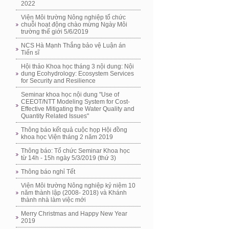
2022
Viện Môi trường Nông nghiệp tổ chức
chuỗi hoạt động chào mừng Ngày Môi
trường thế giới 5/6/2019
NCS Hà Mạnh Thắng bảo vệ Luận án
Tiến sĩ
Hội thảo Khoa học tháng 3 nội dung: Nội
dung Ecohydrology: Ecosystem Services
for Security and Resilience
Seminar khoa học nội dung "Use of
CEEOT/NTT Modeling System for Cost-
Effective Mitigating the Water Quality and
Quantity Related Issues"
Thông báo kết quả cuộc họp Hội đồng
khoa học Viện tháng 2 năm 2019
Thông báo: Tổ chức Seminar Khoa học
từ 14h - 15h ngày 5/3/2019 (thứ 3)
Thông báo nghỉ Tết
Viện Môi trường Nông nghiệp kỷ niệm 10
năm thành lập (2008- 2018) và Khánh
thành nhà làm việc mới
Merry Christmas and Happy New Year
2019