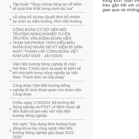
xung kích, toàn t
Tập huấn "Tăng cường năng lực về kiểm
trào gắn kết với 
kê phát thải KNK trong canh tác lúa"
gian qua và những
Lễ công bố và trao Quyết định bổ nhiệm
lại chức vụ Viện trưởng, Phó Viện trưởng
CÔNG ĐOÀN CƠ SỞ VIỆN MÔI
TRƯỜNG NÔNG NGHIỆP TUYÊN
TRUYỀN, VẬN ĐỘNG ĐOÀN VIÊN
THAM GIA PHONG TRÀO HIẾN MÁU
NHÂN ĐẠO NHÂN DỊP KỶ NIỆM 95 NĂM
NGÀY THÀNH LẬP CÔNG ĐOÀN VIỆT
NAM (28/7/1929 – 28/7/2024)
Viện Môi trường Nông nghiệp tổ chức
Hội thảo “Chính sách và quản trị kiểm kê
khí nhà kính trong nông nghiệp tại Việt
Nam: Thách thức và Giải pháp”
Công đoàn Viện Môi trường Nông
nghiệp tổ chức tham quan cho đoàn viên
Công đoàn
Chiều ngày 17/4/2024, Bộ trưởng Bộ
Nông nghiệp và PTNT Lê Minh Hoan đã
đến thăm và làm việc với Viện Môi
trường Nông nghiệp
Hội nghị: “Xây dựng định hướng hoạt
động khoa học công nghệ Viện Môi
trường Nông nghiệp giai đoạn 2025-
2030”