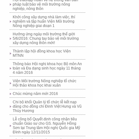
Hội thảo/tập huấn về hệ thống văn bản
pháp luật bảo vệ môi trường nông
nghiệp, nông thôn
Khởi công xây dựng nhà làm việc, thí
nghiệm và tập huấn Viện Môi trường
Nông nghiệp giai đoạn 1
Hưởng ứng ngày môi trường thế giới
5/6/2016: Chung tay bảo vệ môi trường
xây dựng nông thôn mới!
Thành lập hội đồng khoa học Viện
MTNN
Thông báo Hội nghị khoa học Bộ môn An
toàn và Đa dạng sinh học ngày 11 tháng
4 năm 2016
Viện Môi trường Nông nghiệp tổ chức
Hội thảo khoa học khai xuân
Chúc mừng năm mới 2016
Chi bộ khối Quản lý tổ chức lễ kết nạp
đảng cho đồng chí Đinh Việt Hưng và Vũ
Thùy Hương
Lễ công bố Quyết định công nhận tiêu
chuẩn Giáo sư cho GS. Nguyễn Hồng
Sơn tại Trung tâm Hội nghị Quốc gia Mỹ
Đình ngày 12/11/2015