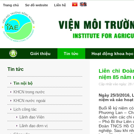
Trang chủ
Sơ đồ website
Liên hệ
Giới thiệu
Tin tức
Hoạt động khoa học
Tin tức
Liên chi Đo
niệm 85 năm n
Tin nội bộ
Cập nhật vào ngày: 28 /
KHCN trong nước
Ngày 25/3/2016, 
niệm và các hoạ
KHCN nước ngoài
Buổi lễ kỷ niệm c
Lịch công tác
Phương Lan – Chủ
Lãnh đạo Viện
đoàn viên các chi
– Phó Bí thư Liên 
Lãnh đạo đơn vị
Đoàn TNCS Hồ Chí
nghiệp. Sau khi n