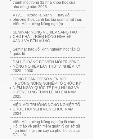
thành một trong 32 nhà khoa học của
nhà nông năm 2025
VTV1 _ Tương lai xanh _ Thay đổi
phương thức canh tác lúa giảm phát thải,
Viện Môi trường Nông nghiệp
SEMINAR NÔNG NGHIỆP SÁNG TẠO
CHO PHÁT TRIỂN NÔNG NGHIỆP
XANH VÀ BỀN VỮNG
Seminar trao đổi kinh nghiệm học tập từ
quốc tế
ĐẠI HỘI ĐẢNG BỘ VIỆN MÔI TRƯỜNG
NÔNG NGHIỆP LẦN THỨ IV, NHIỆM KỲ
2025 - 2030
CÔNG ĐOÀN CƠ SỞ VIỆN MÔI
TRƯỜNG NÔNG NGHIỆP TỔ CHỨC KỶ
NIỆM NGÀY QUỐC TẾ PHỤ NỮ 8/3 VÀ
HƯỞNG ỨNG TUẦN LỄ ÁO DÀI NĂM
2025
VIỆN MÔI TRƯỜNG NÔNG NGHIỆP TỔ
CHỨC HỘI NGHỊ VIÊN CHỨC NĂM
2024
Viện Môi trường Nông nghiệp tổ chức
Hội thảo về phần mềm quản lý cơ sở dữ
liệu bệnh hại trên cây cà phê, hồ tiêu tại
Đăk Lăk