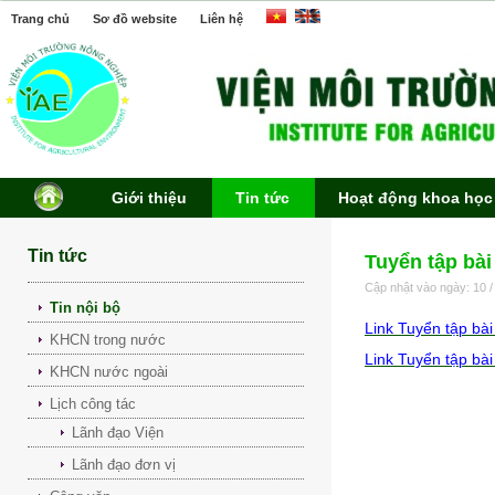
Trang chủ
Sơ đồ website
Liên hệ
Giới thiệu
Tin tức
Hoạt động khoa học
Tin tức
Tuyển tập bài
Cập nhật vào ngày: 10 /
Tin nội bộ
Link Tuyển tập bà
KHCN trong nước
Link Tuyển tập bà
KHCN nước ngoài
Lịch công tác
Lãnh đạo Viện
Lãnh đạo đơn vị