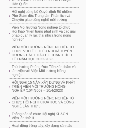
với tổ chức Thanks Carbon và Ecoeye
Hàn Quốc
Hội nghị công bố Quyết định Bổ nhiệm
Phó Giám đốc Trung tâm Phân tích và
Chuyển giao công nghệ môi trường
Viện Môi trường Nông nghiệp tổ chức
Hội thảo “Hiện trạng phát sinh và các giải
pháp quản lý rác thải nhựa trong nông
nghiệp”
VIỆN MÔI TRƯỜNG NÔNG NGHIỆP TỔ
CHỨC VUI TẾT THIẾU NHI VÀ TUYÊN
DƯƠNG CÁC CHÁU CÓ THÀNH TÍCH
TỐT NĂM HỌC 2022-2023
Thứ trưởng Phùng Đức Tiến đến thăm và
làm việc với Viện Môi trường Nông
nghiệp
HỘI NGHỊ 15 NĂM XÂY DỰNG VÀ PHÁT
TRIỂN VIỆN MÔI TRƯỜNG NÔNG
NGHIỆP (10/4/2008 – 10/4/2023)
VIỆN MÔI TRƯỜNG NÔNG NGHIỆP TỔ
CHỨC HỘI NGHỊ KHOA HỌC VÀ CÔNG
NGHỆ LẦN THỨ 3
Thông báo tổ chức Hội nghị KH&CN
Viện lần thứ III
Hoạt động trồng cây, xây dựng sân cầu