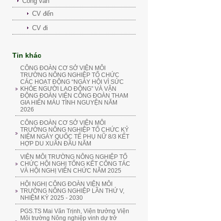
Công văn
CV đến
CV đi
Tin khác
CÔNG ĐOÀN CƠ SỞ VIỆN MÔI
TRƯỜNG NÔNG NGHIỆP TỔ CHỨC
CÁC HOẠT ĐỘNG “NGÀY HỘI VÌ SỨC
KHỎE NGƯỜI LAO ĐỘNG” VÀ VẬN
ĐỘNG ĐOÀN VIÊN CÔNG ĐOÀN THAM
GIA HIẾN MÁU TÌNH NGUYỆN NĂM
2026
CÔNG ĐOÀN CƠ SỞ VIỆN MÔI
TRƯỜNG NÔNG NGHIỆP TỔ CHỨC KỶ
NIỆM NGÀY QUỐC TẾ PHỤ NỮ 8/3 KẾT
HỢP DU XUÂN ĐẦU NĂM
VIỆN MÔI TRƯỜNG NÔNG NGHIỆP TỔ
CHỨC HỘI NGHỊ TỔNG KẾT CÔNG TÁC
VÀ HỘI NGHỊ VIÊN CHỨC NĂM 2025
HỘI NGHỊ CÔNG ĐOÀN VIỆN MÔI
TRƯỜNG NÔNG NGHIỆP LẦN THỨ V,
NHIỆM KỲ 2025 - 2030
PGS.TS Mai Văn Trịnh, Viện trưởng Viện
Môi trường Nông nghiệp vinh dự trở