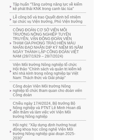
Tập huấn "Tăng cường năng lực về kiểm
kê phát thải KNK trong canh tác lúa"
Lễ công bố và trao Quyết định bổ nhiệm
lại chức vụ Viện trưởng, Phó Viện trưởng
CÔNG ĐOÀN CƠ SỞ VIỆN MÔI
TRƯỜNG NÔNG NGHIỆP TUYÊN
TRUYỀN, VẬN ĐỘNG ĐOÀN VIÊN
THAM GIA PHONG TRÀO HIẾN MÁU
NHÂN ĐẠO NHÂN DỊP KỶ NIỆM 95 NĂM
NGÀY THÀNH LẬP CÔNG ĐOÀN VIỆT
NAM (28/7/1929 – 28/7/2024)
Viện Môi trường Nông nghiệp tổ chức
Hội thảo “Chính sách và quản trị kiểm kê
khí nhà kính trong nông nghiệp tại Việt
Nam: Thách thức và Giải pháp”
Công đoàn Viện Môi trường Nông
nghiệp tổ chức tham quan cho đoàn viên
Công đoàn
Chiều ngày 17/4/2024, Bộ trưởng Bộ
Nông nghiệp và PTNT Lê Minh Hoan đã
đến thăm và làm việc với Viện Môi
trường Nông nghiệp
Hội nghị: “Xây dựng định hướng hoạt
động khoa học công nghệ Viện Môi
trường Nông nghiệp giai đoạn 2025-
2030”