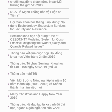
chuỗi hoạt động chào mừng Ngày Môi
trường thế giới 5/6/2019
NCS Hà Mạnh Thắng bảo vệ Luận án
Tiến sĩ
Hội thảo Khoa học tháng 3 nội dung: Nội
dung Ecohydrology: Ecosystem Services
for Security and Resilience
Seminar khoa học nội dung "Use of
CEEOT/NTT Modeling System for Cost-
Effective Mitigating the Water Quality and
Quantity Related Issues"
Thông báo kết quả cuộc họp Hội đồng
khoa học Viện tháng 2 năm 2019
Thông báo: Tổ chức Seminar Khoa học
từ 14h - 15h ngày 5/3/2019 (thứ 3)
Thông báo nghỉ Tết
Viện Môi trường Nông nghiệp kỷ niệm 10
năm thành lập (2008- 2018) và Khánh
thành nhà làm việc mới
Merry Christmas and Happy New Year
2019
Thông báo: Hệ đào tạo từ xa trình độ đại
học, ngành Ngôn ngữ Anh của VAAS