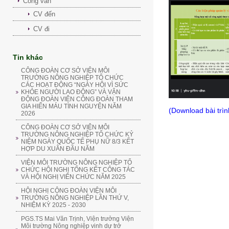
Công văn
CV đến
CV đi
Tin khác
CÔNG ĐOÀN CƠ SỞ VIỆN MÔI
TRƯỜNG NÔNG NGHIỆP TỔ CHỨC
CÁC HOẠT ĐỘNG “NGÀY HỘI VÌ SỨC
KHỎE NGƯỜI LAO ĐỘNG” VÀ VẬN
ĐỘNG ĐOÀN VIÊN CÔNG ĐOÀN THAM
GIA HIẾN MÁU TÌNH NGUYỆN NĂM
(Download bài trìn
2026
CÔNG ĐOÀN CƠ SỞ VIỆN MÔI
TRƯỜNG NÔNG NGHIỆP TỔ CHỨC KỶ
NIỆM NGÀY QUỐC TẾ PHỤ NỮ 8/3 KẾT
HỢP DU XUÂN ĐẦU NĂM
VIỆN MÔI TRƯỜNG NÔNG NGHIỆP TỔ
CHỨC HỘI NGHỊ TỔNG KẾT CÔNG TÁC
VÀ HỘI NGHỊ VIÊN CHỨC NĂM 2025
HỘI NGHỊ CÔNG ĐOÀN VIỆN MÔI
TRƯỜNG NÔNG NGHIỆP LẦN THỨ V,
NHIỆM KỲ 2025 - 2030
PGS.TS Mai Văn Trịnh, Viện trưởng Viện
Môi trường Nông nghiệp vinh dự trở