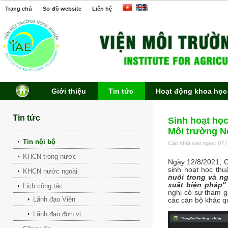
Trang chủ
Sơ đồ website
Liên hệ
Giới thiệu
Tin tức
Hoạt động khoa học
Tin tức
Sinh hoạt họ
Môi trường N
Tin nội bộ
Cập nhật vào ngày: 07 /
KHCN trong nước
Ngày 12/8/2021, C
sinh hoạt học thu
KHCN nước ngoài
nuôi trong và ng
xuất biện pháp"
Lịch công tác
nghị có sự tham g
Lãnh đạo Viện
các cán bộ khác q
Lãnh đạo đơn vị