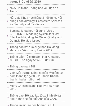
trường thế giới 5/6/2019
NCS Hà Mạnh Thắng bảo vệ Luận án
Tiến sĩ
Hội thảo Khoa học tháng 3 nội dung: Nội
dung Ecohydrology: Ecosystem Services
for Security and Resilience
Seminar khoa học nội dung "Use of
CEEOT/NTT Modeling System for Cost-
Effective Mitigating the Water Quality and
Quantity Related Issues"
Thông báo kết quả cuộc họp Hội đồng
khoa học Viện tháng 2 năm 2019
Thông báo: Tổ chức Seminar Khoa học
từ 14h - 15h ngày 5/3/2019 (thứ 3)
Thông báo nghỉ Tết
Viện Môi trường Nông nghiệp kỷ niệm 10
năm thành lập (2008- 2018) và Khánh
thành nhà làm việc mới
Merry Christmas and Happy New Year
2019
Thông báo: Hệ đào tạo từ xa trình độ đại
học, ngành Ngôn ngữ Anh của VAAS
Thông tin một số học bổng của EU