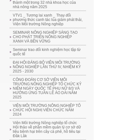
thành một trong 32 nhà khoa học của
nhà nông năm 2025
VTV1 _ Tương lai xanh _ Thay đổi
phương thức canh tác lúa giảm phát thải,
Viện Môi trường Nông nghiệp
SEMINAR NÔNG NGHIỆP SÁNG TẠO
CHO PHÁT TRIỂN NÔNG NGHIỆP
XANH VÀ BỀN VỮNG
Seminar trao đổi kinh nghiệm học tập từ
quốc tế
ĐẠI HỘI ĐẢNG BỘ VIỆN MÔI TRƯỜNG
NÔNG NGHIỆP LẦN THỨ IV, NHIỆM KỲ
2025 - 2030
CÔNG ĐOÀN CƠ SỞ VIỆN MÔI
TRƯỜNG NÔNG NGHIỆP TỔ CHỨC KỶ
NIỆM NGÀY QUỐC TẾ PHỤ NỮ 8/3 VÀ
HƯỞNG ỨNG TUẦN LỄ ÁO DÀI NĂM
2025
VIỆN MÔI TRƯỜNG NÔNG NGHIỆP TỔ
CHỨC HỘI NGHỊ VIÊN CHỨC NĂM
2024
Viện Môi trường Nông nghiệp tổ chức
Hội thảo về phần mềm quản lý cơ sở dữ
liệu bệnh hại trên cây cà phê, hồ tiêu tại
Đăk Lăk