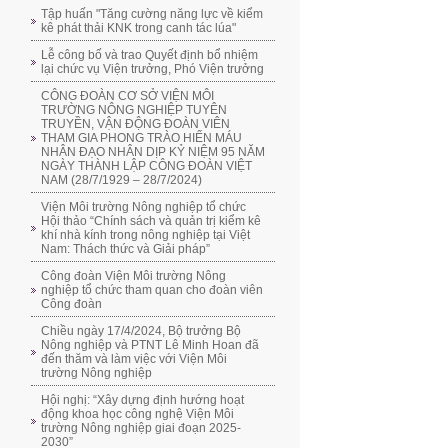
Tập huấn "Tăng cường năng lực về kiểm
kê phát thải KNK trong canh tác lúa"
Lễ công bố và trao Quyết định bổ nhiệm
lại chức vụ Viện trưởng, Phó Viện trưởng
CÔNG ĐOÀN CƠ SỞ VIỆN MÔI
TRƯỜNG NÔNG NGHIỆP TUYÊN
TRUYỀN, VẬN ĐỘNG ĐOÀN VIÊN
THAM GIA PHONG TRÀO HIẾN MÁU
NHÂN ĐẠO NHÂN DỊP KỶ NIỆM 95 NĂM
NGÀY THÀNH LẬP CÔNG ĐOÀN VIỆT
NAM (28/7/1929 – 28/7/2024)
Viện Môi trường Nông nghiệp tổ chức
Hội thảo “Chính sách và quản trị kiểm kê
khí nhà kính trong nông nghiệp tại Việt
Nam: Thách thức và Giải pháp”
Công đoàn Viện Môi trường Nông
nghiệp tổ chức tham quan cho đoàn viên
Công đoàn
Chiều ngày 17/4/2024, Bộ trưởng Bộ
Nông nghiệp và PTNT Lê Minh Hoan đã
đến thăm và làm việc với Viện Môi
trường Nông nghiệp
Hội nghị: “Xây dựng định hướng hoạt
động khoa học công nghệ Viện Môi
trường Nông nghiệp giai đoạn 2025-
2030”