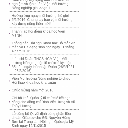
Khởi công xây dựng nhà làm việc, thí
nghiệm và tập huấn Viện Môi trường
Nông nghiệp giai đoạn 1
Hưởng ứng ngày môi trường thế giới
5/6/2016: Chung tay bảo vệ môi trường
xây dựng nông thôn mới!
Thành lập hội đồng khoa học Viện
MTNN
Thông báo Hội nghị khoa học Bộ môn An
toàn và Đa dạng sinh học ngày 11 tháng
4 năm 2016
Liên chi Đoàn TNCS HCM Viện Môi
trường Nông nghiệp tổ chức lễ kỷ niệm
85 năm ngày thành lập Đoàn (26/3/1931
– 26/3/2016)
Viện Môi trường Nông nghiệp tổ chức
Hội thảo khoa học khai xuân
Chúc mừng năm mới 2016
Chi bộ khối Quản lý tổ chức lễ kết nạp
đảng cho đồng chí Đinh Việt Hưng và Vũ
Thùy Hương
Lễ công bố Quyết định công nhận tiêu
chuẩn Giáo sư cho GS. Nguyễn Hồng
Sơn tại Trung tâm Hội nghị Quốc gia Mỹ
Đình ngày 12/11/2015