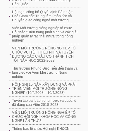
với tổ chức Thanks Carbon và Ecoeye
Hàn Quốc
Hội nghị công bố Quyết định Bổ nhiệm
Phó Giám đốc Trung tâm Phân tích và
Chuyển giao công nghệ môi trường
Viện Môi trường Nông nghiệp tổ chức
Hội thảo “Hiện trạng phát sinh và các giải
pháp quản lý rác thải nhựa trong nông
nghiệp”
VIỆN MÔI TRƯỜNG NÔNG NGHIỆP TỔ
CHỨC VUI TẾT THIẾU NHI VÀ TUYÊN
DƯƠNG CÁC CHÁU CÓ THÀNH TÍCH
TỐT NĂM HỌC 2022-2023
Thứ trưởng Phùng Đức Tiến đến thăm và
làm việc với Viện Môi trường Nông
nghiệp
HỘI NGHỊ 15 NĂM XÂY DỰNG VÀ PHÁT
TRIỂN VIỆN MÔI TRƯỜNG NÔNG
NGHIỆP (10/4/2008 – 10/4/2023)
Tuyển tập bài báo trong nước và quốc tế
đã đăng của Viện 2018-2023
VIỆN MÔI TRƯỜNG NÔNG NGHIỆP TỔ
CHỨC HỘI NGHỊ KHOA HỌC VÀ CÔNG
NGHỆ LẦN THỨ 3
Thông báo tổ chức Hội nghị KH&CN