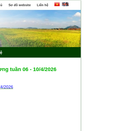
hủ
Sơ đồ website
Liên hệ
hệ
ng tuần 06 - 10/4/2026
/4/2026