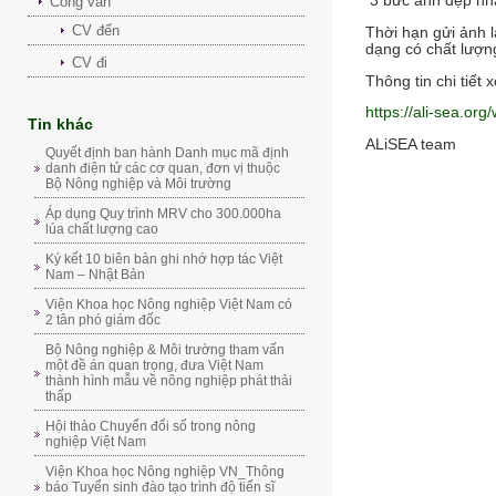
3 bức ảnh đẹp nhấ
Công văn
CV đến
Thời hạn gửi ảnh 
dạng có chất lượn
CV đi
Thông tin chi tiết 
https://ali-sea.org
Tin khác
ALiSEA team
Quyết định ban hành Danh mục mã định
danh điện tử các cơ quan, đơn vị thuộc
Bộ Nông nghiệp và Môi trường
Áp dụng Quy trình MRV cho 300.000ha
lúa chất lượng cao
Ký kết 10 biên bản ghi nhớ hợp tác Việt
Nam – Nhật Bản
Viện Khoa học Nông nghiệp Việt Nam có
2 tân phó giám đốc
Bộ Nông nghiệp & Môi trường tham vấn
một đề án quan trọng, đưa Việt Nam
thành hình mẫu về nông nghiệp phát thải
thấp
Hội thảo Chuyển đổi số trong nông
nghiệp Việt Nam
Viện Khoa học Nông nghiệp VN_Thông
báo Tuyển sinh đào tạo trình độ tiến sĩ