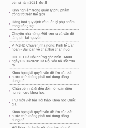
tiến sĩ năm 2021, đợt II
Kinh nghiệm trong quản lý phụ phẩm
trồng trọt trên thế giới
Hàng loạt quy định về quản lý phụ phẩm
trong trồng trọt
Chuyện nhà nông: Đốt rơm rạ và vấn đề
lãng phí tài nguyên
VTV1HD Chuyện nhà nông: Kinh tế tuần
hoàn - Bài toán về chất thải chăn nuôi
HN1HD Hà Nội những góc nhìn 16h00
ngày 02/10/2020: Hà Nội xóa bỏ đốt rơm
rạ
Khoa học giải quyết vấn đề lớn của đất
nước chứ không phải nơi dung dăng
dung dẻ
'Chẩn bệnh' & đi đến đổi mới toàn diện
nghiên cứu khoa học
Thư mời viết bài Hội thảo Khoa học Quốc
gia
Khoa học giải quyết vấn đề lớn của đất
nước chứ không phải nơi dung dăng
dung dẻ
Hội thảo, tập huấn về công tác bảo vệ