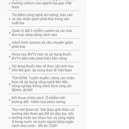
trường carbon của ngành lúa gạo Việt
Nam
Thí điểm công nghệ đo lường, báo cáo
và xác nhận giảm phát thải trong sản
xuất lúa
Quản lý đất ô nhiễm cadimi và các loại
kim loại nặng bằng cách nào
Hành trình cacbon và câu chuyện giảm
phát thải
Khoa học BVTV mới và sử dụng thuốc
BVTV đảm bảo phát triển bền vững
Sử dụng thuốc bảo vệ thực vật sinh học
trên thế giới, áp dụng thực tế Việt Nam
TỌA ĐÀM: Tuyên truyền, nâng cao nhận
thức về áp dụng công nghệ tiên tiến,
nông nghiệp thông minh thích ứng với
BĐKH, BVMT
Đối thoại chính sách: Ô nhiễm môi
trường đất - Hiểm họa khôn lường
Thư mời tham dự "Hội thảo giới thiệu và
hướng dẫn tham gia Đề án đào tạo, bồi
dưỡng nhân lực khoa học và công nghệ
ở trong nước và nước ngoài bằng ngân
sách nhà nước - Đề án 2395"