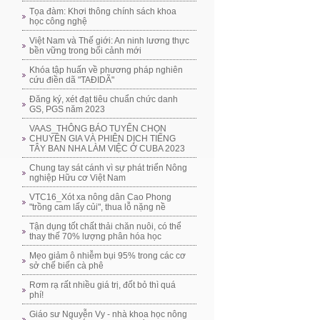
Tọa đàm: Khơi thông chính sách khoa
học công nghệ
Việt Nam và Thế giới: An ninh lương thực
bền vững trong bối cảnh mới
Khóa tập huấn về phương pháp nghiên
cứu điền dã "TAĐIDÃ"
Đăng ký, xét đạt tiêu chuẩn chức danh
GS, PGS năm 2023
VAAS_THÔNG BÁO TUYỂN CHỌN
CHUYÊN GIA VÀ PHIÊN DỊCH TIẾNG
TÂY BAN NHA LÀM VIỆC Ở CUBA 2023
Chung tay sát cánh vì sự phát triển Nông
nghiệp Hữu cơ Việt Nam
VTC16_Xót xa nông dân Cao Phong
"trồng cam lấy củi", thua lỗ nặng nề
Tận dụng tốt chất thải chăn nuôi, có thể
thay thế 70% lượng phân hóa học
Mẹo giảm ô nhiễm bụi 95% trong các cơ
sở chế biến cà phê
Rơm rạ rất nhiều giá trị, đốt bỏ thì quá
phí!
Giáo sư Nguyễn Vy - nhà khoa học nông