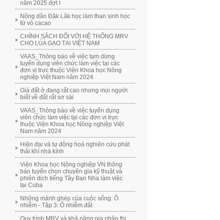
năm 2025 đợt I
Nông dân Đăk Lăk học làm than sinh học
từ vỏ cacao
CHÍNH SÁCH ĐỐI VỚI HỆ THỐNG MRV
CHO LÚA GẠO TẠI VIỆT NAM
VAAS_Thông báo về việc tạm dừng
tuyển dụng viên chức làm việc tại các
đơn vị trực thuộc Viện Khoa học Nông
nghiệp Việt Nam năm 2024
Giá đất ở đang rất cao nhưng mọi người
biết về đất rất sơ sài
VAAS_Thông báo về việc tuyển dụng
viên chức làm việc tại các đơn vị trực
thuộc Viện Khoa học Nông nghiệp Việt
Nam năm 2024
Hiện đại và tự động hoá nghiên cứu phát
thải khí nhà kính
Viện Khoa học Nông nghiệp VN thông
báo tuyển chọn chuyên gia kỹ thuật và
phiên dịch tiếng Tây Ban Nha làm việc
tại Cuba
Những mảnh ghép của cuộc sống: Ô
nhiễm - Tập 3: Ô nhiễm đất
Quy trình MRV và khả năng gia nhập thị