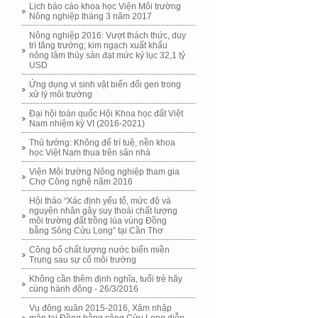
Lịch báo cáo khoa học Viện Môi trường
Nông nghiệp tháng 3 năm 2017
Nông nghiệp 2016: Vượt thách thức, duy
trì tăng trưởng; kim ngạch xuất khẩu
nông lâm thủy sản đạt mức kỷ lục 32,1 tỷ
USD
Ứng dụng vi sinh vật biến đổi gen trong
xử lý môi trường
Đại hội toàn quốc Hội Khoa học đất Việt
Nam nhiệm kỳ VI (2016-2021)
Thủ tướng: Không để trí tuệ, nền khoa
học Việt Nam thua trên sân nhà
Viện Môi trường Nông nghiệp tham gia
Chợ Công nghệ năm 2016
Hội thảo “Xác định yếu tố, mức độ và
nguyên nhân gây suy thoái chất lượng
môi trường đất trồng lúa vùng Đồng
bằng Sông Cửu Long” tại Cần Thơ
Công bố chất lượng nước biển miền
Trung sau sự cố môi trường
Không cần thêm định nghĩa, tuổi trẻ hãy
cùng hành động - 26/3/2016
Vụ đông xuân 2015-2016, Xâm nhập