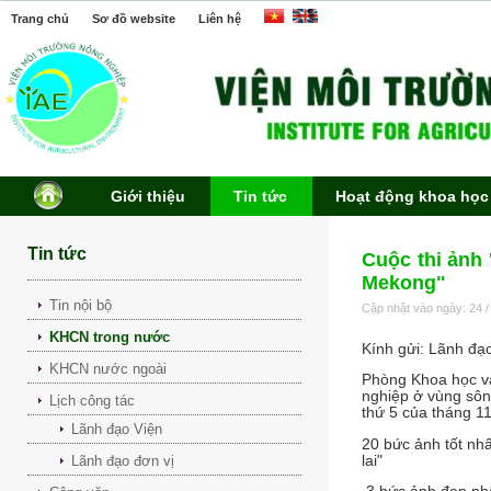
Trang chủ
Sơ đồ website
Liên hệ
Giới thiệu
Tin tức
Hoạt động khoa học
Tin tức
Cuộc thi ảnh 
Mekong"
Tin nội bộ
Cập nhật vào ngày: 24 /
KHCN trong nước
Kính gửi: Lãnh đạ
KHCN nước ngoài
Phòng Khoa học và 
nghiệp ở vùng sông
Lịch công tác
thứ 5 của tháng 1
Lãnh đạo Viện
20 bức ảnh tốt nhấ
lai"
Lãnh đạo đơn vị