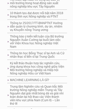
môi trường trong hoạt động sản xuất
nông nghiệp khu vực Tây Nguyên
10 thành tựu đạt được nổi bật năm 2018
trong lĩnh vực Nông nghiệp và PTNT
Thông tư 25/2017/TT-BNNPTNT Hướng
dẫn quản lý chương trình, dự án, nhiệm
vụ Khuyến nông Trung ương
Thông báo ý kiến kết luận của Bộ trưởng
Nguyễn Xuân Cường tại buổi làm việc
với Viện Khoa học Nông nghiệp Việt
Nam
Thông tin học Bổng Thạc sĩ tại Anh và Cử
nhân thạc sĩ tiến sĩ tại Trung Quốc
Ký kết thảo thuận hợp tác nghiên cứu,
ứng dụng khoa học công nghệ giữa Viện
Môi trường Nông nghiệp và Hiệp hội
Nông nghiệp Hữu cơ Việt Nam
MACHINE LEARNING LÀ GÌ?
Trung tâm Nghiên cứu và Quan trắc Môi
trường Nông nghiệp miền Trung và Tây
Nguyên đạt giải nhất bóng đá và giải nhì
toàn đoàn tại hội thao các Viện thành
viên khu vực phía Nam (Cụm II) – Lần
thứ III