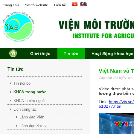
Trang chủ
Sơ đồ website
Liên hệ
Giới thiệu
Tin tức
Hoạt động khoa học
Tin tức
Việt Nam và T
Cập nhật vào ngày: 09 /
Tin nội bộ
Video được phát 
KHCN trong nước
lương thực bền 
KHCN nước ngoài
Link:
https://vtv.v
618277.htm
Lịch công tác
Lãnh đạo Viện
Lãnh đạo đơn vị