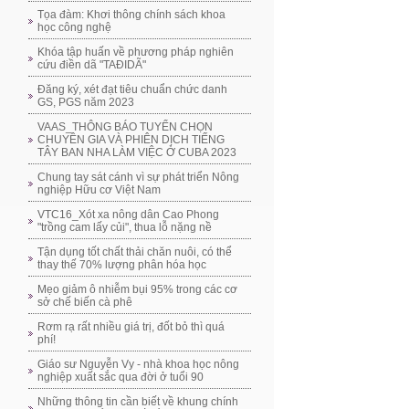
Tọa đàm: Khơi thông chính sách khoa
học công nghệ
Khóa tập huấn về phương pháp nghiên
cứu điền dã "TAĐIDÃ"
Đăng ký, xét đạt tiêu chuẩn chức danh
GS, PGS năm 2023
VAAS_THÔNG BÁO TUYỂN CHỌN
CHUYÊN GIA VÀ PHIÊN DỊCH TIẾNG
TÂY BAN NHA LÀM VIỆC Ở CUBA 2023
Chung tay sát cánh vì sự phát triển Nông
nghiệp Hữu cơ Việt Nam
VTC16_Xót xa nông dân Cao Phong
"trồng cam lấy củi", thua lỗ nặng nề
Tận dụng tốt chất thải chăn nuôi, có thể
thay thế 70% lượng phân hóa học
Mẹo giảm ô nhiễm bụi 95% trong các cơ
sở chế biến cà phê
Rơm rạ rất nhiều giá trị, đốt bỏ thì quá
phí!
Giáo sư Nguyễn Vy - nhà khoa học nông
nghiệp xuất sắc qua đời ở tuổi 90
Những thông tin cần biết về khung chính