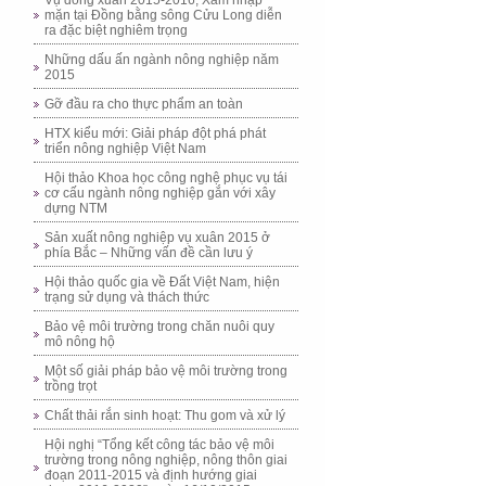
Vụ đông xuân 2015-2016, Xâm nhập
mặn tại Đồng bằng sông Cửu Long diễn
ra đặc biệt nghiêm trọng
Những dấu ấn ngành nông nghiệp năm
2015
Gỡ đầu ra cho thực phẩm an toàn
HTX kiểu mới: Giải pháp đột phá phát
triển nông nghiệp Việt Nam
Hội thảo Khoa học công nghệ phục vụ tái
cơ cấu ngành nông nghiệp gắn với xây
dựng NTM
Sản xuất nông nghiệp vụ xuân 2015 ở
phía Bắc – Những vấn đề cần lưu ý
Hội thảo quốc gia về Đất Việt Nam, hiện
trạng sử dụng và thách thức
Bảo vệ môi trường trong chăn nuôi quy
mô nông hộ
Một số giải pháp bảo vệ môi trường trong
trồng trọt
Chất thải rắn sinh hoạt: Thu gom và xử lý
Hội nghị “Tổng kết công tác bảo vệ môi
trường trong nông nghiệp, nông thôn giai
đoạn 2011-2015 và định hướng giai