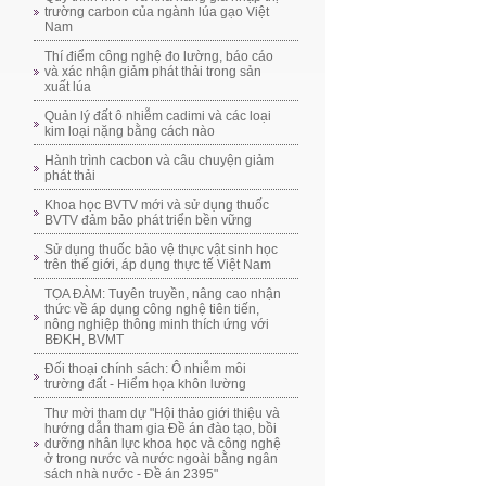
trường carbon của ngành lúa gạo Việt
Nam
Thí điểm công nghệ đo lường, báo cáo
và xác nhận giảm phát thải trong sản
xuất lúa
Quản lý đất ô nhiễm cadimi và các loại
kim loại nặng bằng cách nào
Hành trình cacbon và câu chuyện giảm
phát thải
Khoa học BVTV mới và sử dụng thuốc
BVTV đảm bảo phát triển bền vững
Sử dụng thuốc bảo vệ thực vật sinh học
trên thế giới, áp dụng thực tế Việt Nam
TỌA ĐÀM: Tuyên truyền, nâng cao nhận
thức về áp dụng công nghệ tiên tiến,
nông nghiệp thông minh thích ứng với
BĐKH, BVMT
Đối thoại chính sách: Ô nhiễm môi
trường đất - Hiểm họa khôn lường
Thư mời tham dự "Hội thảo giới thiệu và
hướng dẫn tham gia Đề án đào tạo, bồi
dưỡng nhân lực khoa học và công nghệ
ở trong nước và nước ngoài bằng ngân
sách nhà nước - Đề án 2395"