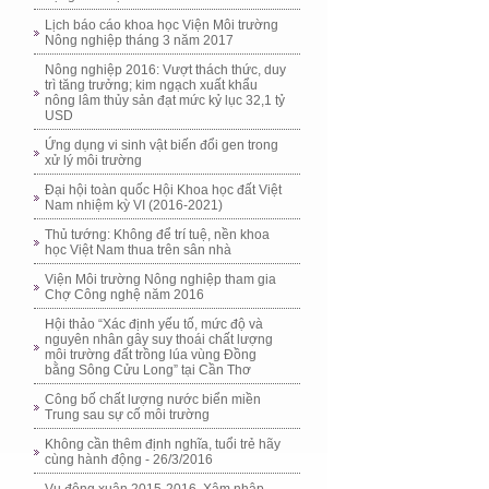
Lịch báo cáo khoa học Viện Môi trường
Nông nghiệp tháng 3 năm 2017
Nông nghiệp 2016: Vượt thách thức, duy
trì tăng trưởng; kim ngạch xuất khẩu
nông lâm thủy sản đạt mức kỷ lục 32,1 tỷ
USD
Ứng dụng vi sinh vật biến đổi gen trong
xử lý môi trường
Đại hội toàn quốc Hội Khoa học đất Việt
Nam nhiệm kỳ VI (2016-2021)
Thủ tướng: Không để trí tuệ, nền khoa
học Việt Nam thua trên sân nhà
Viện Môi trường Nông nghiệp tham gia
Chợ Công nghệ năm 2016
Hội thảo “Xác định yếu tố, mức độ và
nguyên nhân gây suy thoái chất lượng
môi trường đất trồng lúa vùng Đồng
bằng Sông Cửu Long” tại Cần Thơ
Công bố chất lượng nước biển miền
Trung sau sự cố môi trường
Không cần thêm định nghĩa, tuổi trẻ hãy
cùng hành động - 26/3/2016