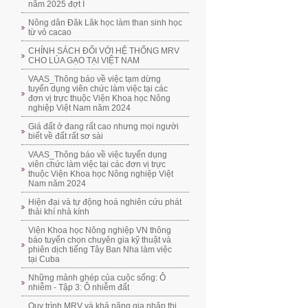
năm 2025 đợt I
Nông dân Đăk Lăk học làm than sinh học
từ vỏ cacao
CHÍNH SÁCH ĐỐI VỚI HỆ THỐNG MRV
CHO LÚA GẠO TẠI VIỆT NAM
VAAS_Thông báo về việc tạm dừng
tuyển dụng viên chức làm việc tại các
đơn vị trực thuộc Viện Khoa học Nông
nghiệp Việt Nam năm 2024
Giá đất ở đang rất cao nhưng mọi người
biết về đất rất sơ sài
VAAS_Thông báo về việc tuyển dụng
viên chức làm việc tại các đơn vị trực
thuộc Viện Khoa học Nông nghiệp Việt
Nam năm 2024
Hiện đại và tự động hoá nghiên cứu phát
thải khí nhà kính
Viện Khoa học Nông nghiệp VN thông
báo tuyển chọn chuyên gia kỹ thuật và
phiên dịch tiếng Tây Ban Nha làm việc
tại Cuba
Những mảnh ghép của cuộc sống: Ô
nhiễm - Tập 3: Ô nhiễm đất
Quy trình MRV và khả năng gia nhập thị