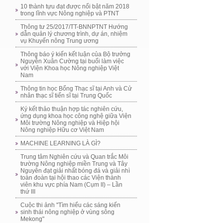
10 thành tựu đạt được nổi bật năm 2018
trong lĩnh vực Nông nghiệp và PTNT
Thông tư 25/2017/TT-BNNPTNT Hướng
dẫn quản lý chương trình, dự án, nhiệm
vụ Khuyến nông Trung ương
Thông báo ý kiến kết luận của Bộ trưởng
Nguyễn Xuân Cường tại buổi làm việc
với Viện Khoa học Nông nghiệp Việt
Nam
Thông tin học Bổng Thạc sĩ tại Anh và Cử
nhân thạc sĩ tiến sĩ tại Trung Quốc
Ký kết thảo thuận hợp tác nghiên cứu,
ứng dụng khoa học công nghệ giữa Viện
Môi trường Nông nghiệp và Hiệp hội
Nông nghiệp Hữu cơ Việt Nam
MACHINE LEARNING LÀ GÌ?
Trung tâm Nghiên cứu và Quan trắc Môi
trường Nông nghiệp miền Trung và Tây
Nguyên đạt giải nhất bóng đá và giải nhì
toàn đoàn tại hội thao các Viện thành
viên khu vực phía Nam (Cụm II) – Lần
thứ III
Cuộc thi ảnh ''Tìm hiểu các sáng kiến
sinh thái nông nghiệp ở vùng sông
Mekong"