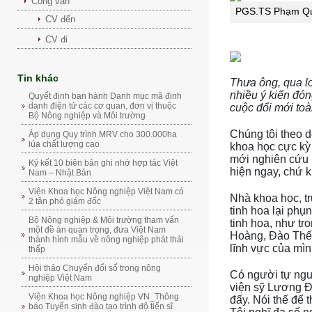
Công văn
PGS.TS Phạm Q
CV đến
CV đi
Tin khác
Thưa ông, qua l
nhiều ý kiến đón
Quyết định ban hành Danh mục mã định
danh điện tử các cơ quan, đơn vị thuộc
cuộc đổi mới toà
Bộ Nông nghiệp và Môi trường
Chúng tôi theo dõ
Áp dụng Quy trình MRV cho 300.000ha
lúa chất lượng cao
khoa học cực kỳ 
mới nghiên cứu k
Ký kết 10 biên bản ghi nhớ hợp tác Việt
hiện ngay, chứ 
Nam – Nhật Bản
Viện Khoa học Nông nghiệp Việt Nam có
Nhà khoa học, tr
2 tân phó giám đốc
tinh hoa lại phụ
Bộ Nông nghiệp & Môi trường tham vấn
tinh hoa, như tr
một đề án quan trọng, đưa Việt Nam
Hoàng, Đào Thế 
thành hình mẫu về nông nghiệp phát thải
lĩnh vực của mì
thấp
Hội thảo Chuyển đổi số trong nông
Có người tự ngu
nghiệp Việt Nam
viện sỹ Lương Đ
Viện Khoa học Nông nghiệp VN_Thông
đấy. Nói thế để 
báo Tuyển sinh đào tạo trình độ tiến sĩ