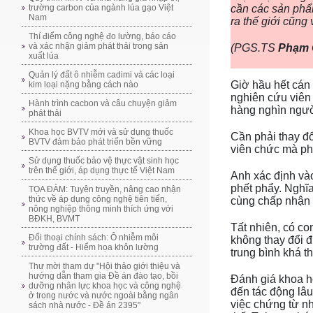
trường carbon của ngành lúa gạo Việt
cần các sản phẩ
Nam
ra thế giới cũng 
Thí điểm công nghệ đo lường, báo cáo
và xác nhận giảm phát thải trong sản
(PGS.TS
Phạm 
xuất lúa
Quản lý đất ô nhiễm cadimi và các loại
Giờ hầu hết cán
kim loại nặng bằng cách nào
nghiên cứu viên
Hành trình cacbon và câu chuyện giảm
hàng nghìn ngườ
phát thải
Khoa học BVTV mới và sử dụng thuốc
Cần phải thay đ
BVTV đảm bảo phát triển bền vững
viên chức mà ph
Sử dụng thuốc bảo vệ thực vật sinh học
trên thế giới, áp dụng thực tế Việt Nam
Anh xác định vào
phết phẩy. Nghĩ
TỌA ĐÀM: Tuyên truyền, nâng cao nhận
thức về áp dụng công nghệ tiên tiến,
cùng chấp nhận 
nông nghiệp thông minh thích ứng với
BĐKH, BVMT
Tất nhiên, có c
Đối thoại chính sách: Ô nhiễm môi
không thay đổi đ
trường đất - Hiểm họa khôn lường
trung bình khá t
Thư mời tham dự "Hội thảo giới thiệu và
hướng dẫn tham gia Đề án đào tạo, bồi
Đánh giá khoa họ
dưỡng nhân lực khoa học và công nghệ
đến tác động lâu
ở trong nước và nước ngoài bằng ngân
việc chứng từ nh
sách nhà nước - Đề án 2395"