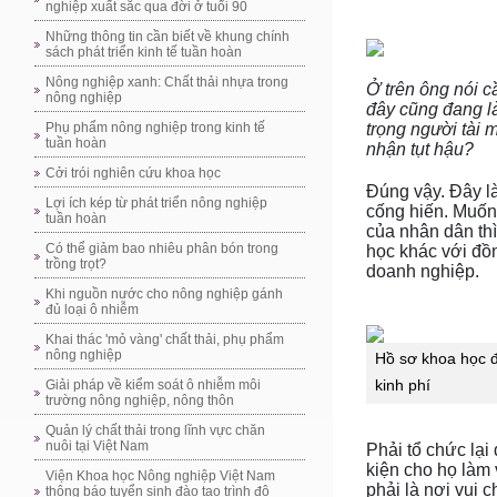
nghiệp xuất sắc qua đời ở tuổi 90
Những thông tin cần biết về khung chính
sách phát triển kinh tế tuần hoàn
Nông nghiệp xanh: Chất thải nhựa trong
Ở trên ông nói c
nông nghiệp
đây cũng đang là
trọng người tài 
Phụ phẩm nông nghiệp trong kinh tế
tuần hoàn
nhận tụt hậu?
Cởi trói nghiên cứu khoa học
Đúng vậy. Đây l
Lợi ích kép từ phát triển nông nghiệp
cống hiến. Muốn 
tuần hoàn
của nhân dân thì
Có thể giảm bao nhiêu phân bón trong
học khác với đồn
trồng trọt?
doanh nghiệp.
Khi nguồn nước cho nông nghiệp gánh
đủ loại ô nhiễm
Khai thác 'mỏ vàng' chất thải, phụ phẩm
nông nghiệp
Hồ sơ khoa học đ
kinh phí
Giải pháp về kiểm soát ô nhiễm môi
trường nông nghiệp, nông thôn
Quản lý chất thải trong lĩnh vực chăn
nuôi tại Việt Nam
Phải tổ chức lại
kiện cho họ làm
Viện Khoa học Nông nghiệp Việt Nam
phải là nơi vui c
thông báo tuyển sinh đào tạo trình độ