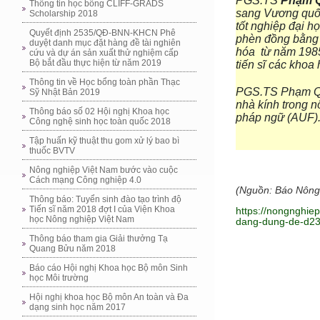
PGS.TS
Phạm 
Thông tin học bổng CLIFF-GRADS
sang Vương quốc
Scholarship 2018
tốt nghiệp đại h
Quyết định 2535/QĐ-BNN-KHCN Phê
phèn đồng bằng 
duyệt danh mục đặt hàng đề tài nghiên
hóa từ năm 1985
cứu và dự án sản xuất thử nghiệm cấp
Bộ bắt đầu thực hiện từ năm 2019
tiến sĩ các khoa
Thông tin về Học bổng toàn phần Thạc
PGS.TS Phạm Qua
Sỹ Nhật Bản 2019
nhà kính trong 
Thông báo số 02 Hội nghị Khoa học
pháp ngữ (AUF)
Công nghệ sinh học toàn quốc 2018
Tập huấn kỹ thuật thu gom xử lý bao bì
thuốc BVTV
Nông nghiệp Việt Nam bước vào cuộc
Cách mạng Công nghiệp 4.0
(Nguồn: Báo Nông
Thông báo: Tuyển sinh đào tạo trình độ
Tiến sĩ năm 2018 đợt I của Viện Khoa
https://nongnghie
học Nông nghiệp Việt Nam
dang-dung-de-d23
Thông báo tham gia Giải thưởng Tạ
Quang Bửu năm 2018
Báo cáo Hội nghị Khoa học Bộ môn Sinh
học Môi trường
Hội nghị khoa học Bộ môn An toàn và Đa
dạng sinh học năm 2017