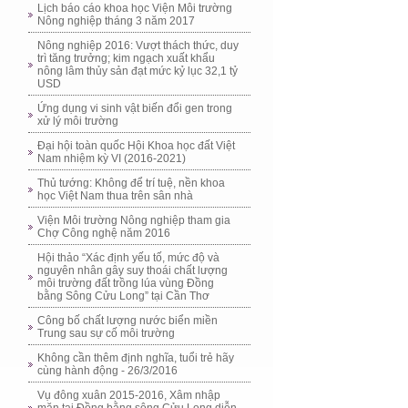
Lịch báo cáo khoa học Viện Môi trường
Nông nghiệp tháng 3 năm 2017
Nông nghiệp 2016: Vượt thách thức, duy
trì tăng trưởng; kim ngạch xuất khẩu
nông lâm thủy sản đạt mức kỷ lục 32,1 tỷ
USD
Ứng dụng vi sinh vật biến đổi gen trong
xử lý môi trường
Đại hội toàn quốc Hội Khoa học đất Việt
Nam nhiệm kỳ VI (2016-2021)
Thủ tướng: Không để trí tuệ, nền khoa
học Việt Nam thua trên sân nhà
Viện Môi trường Nông nghiệp tham gia
Chợ Công nghệ năm 2016
Hội thảo “Xác định yếu tố, mức độ và
nguyên nhân gây suy thoái chất lượng
môi trường đất trồng lúa vùng Đồng
bằng Sông Cửu Long” tại Cần Thơ
Công bố chất lượng nước biển miền
Trung sau sự cố môi trường
Không cần thêm định nghĩa, tuổi trẻ hãy
cùng hành động - 26/3/2016
Vụ đông xuân 2015-2016, Xâm nhập