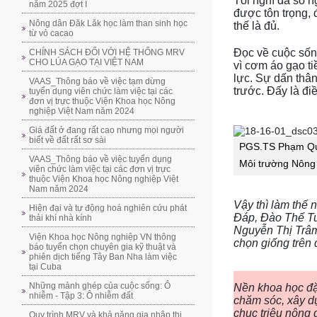
Tôi nghĩ đa số n
năm 2025 đợt I
được tôn trọng, 
Nông dân Đăk Lăk học làm than sinh học
thế là đủ.
từ vỏ cacao
Đọc về cuộc sốn
CHÍNH SÁCH ĐỐI VỚI HỆ THỐNG MRV
CHO LÚA GẠO TẠI VIỆT NAM
vì cơm áo gạo t
lực. Sự dấn thân
VAAS_Thông báo về việc tạm dừng
trước. Đấy là đi
tuyển dụng viên chức làm việc tại các
đơn vị trực thuộc Viện Khoa học Nông
nghiệp Việt Nam năm 2024
Giá đất ở đang rất cao nhưng mọi người
biết về đất rất sơ sài
PGS.TS Phạm Quan
VAAS_Thông báo về việc tuyển dụng
Môi trường Nông
viên chức làm việc tại các đơn vị trực
thuộc Viện Khoa học Nông nghiệp Việt
Nam năm 2024
Vậy thì làm thế
Hiện đại và tự động hoá nghiên cứu phát
Đáp, Đào Thế Tu
thải khí nhà kính
Nguyễn Thị Trâm
Viện Khoa học Nông nghiệp VN thông
chọn giống trên
báo tuyển chọn chuyên gia kỹ thuật và
phiên dịch tiếng Tây Ban Nha làm việc
tại Cuba
Những mảnh ghép của cuộc sống: Ô
Nền khoa học đặ
nhiễm - Tập 3: Ô nhiễm đất
chăm sóc, xây d
chục triệu nông 
Quy trình MRV và khả năng gia nhập thị