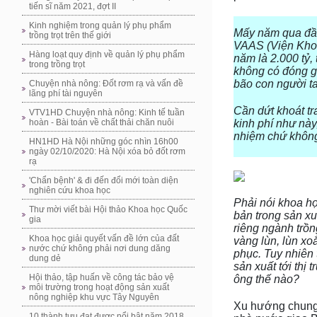
tiến sĩ năm 2021, đợt II
Kinh nghiệm trong quản lý phụ phẩm
Mấy năm qua đầu 
trồng trọt trên thế giới
VAAS (Viện Khoa
Hàng loạt quy định về quản lý phụ phẩm
năm là 2.000 tỷ, 
trong trồng trọt
không có đóng gó
bão con người ta
Chuyện nhà nông: Đốt rơm rạ và vấn đề
lãng phí tài nguyên
Cần dứt khoát tr
VTV1HD Chuyện nhà nông: Kinh tế tuần
kinh phí như này
hoàn - Bài toán về chất thải chăn nuôi
nhiệm chứ không
HN1HD Hà Nội những góc nhìn 16h00
ngày 02/10/2020: Hà Nội xóa bỏ đốt rơm
rạ
'Chẩn bệnh' & đi đến đổi mới toàn diện
nghiên cứu khoa học
Phải nói khoa h
Thư mời viết bài Hội thảo Khoa học Quốc
bản trong sản xu
gia
riêng ngành trồn
Khoa học giải quyết vấn đề lớn của đất
vàng lùn, lùn xo
nước chứ không phải nơi dung dăng
phục. Tuy nhiên 
dung dẻ
sản xuất tới thị
Hội thảo, tập huấn về công tác bảo vệ
ông thế nào?
môi trường trong hoạt động sản xuất
nông nghiệp khu vực Tây Nguyên
Xu hướng chung 
10 thành tựu đạt được nổi bật năm 2018