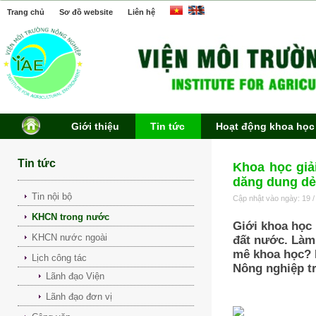
Trang chủ
Sơ đồ website
Liên hệ
Giới thiệu
Tin tức
Hoạt động khoa học
Tin tức
Khoa học giả
dăng dung dẻ
Tin nội bộ
Cập nhật vào ngày: 19 /
KHCN trong nước
Giới khoa học 
KHCN nước ngoài
đất nước. Làm 
mê khoa học? 
Lịch công tác
Nông nghiệp t
Lãnh đạo Viện
Lãnh đạo đơn vị