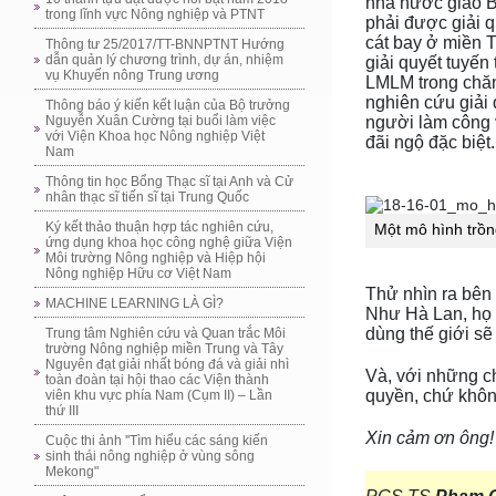
nhà nước giao B
trong lĩnh vực Nông nghiệp và PTNT
phải được giải q
cát bay ở miền 
Thông tư 25/2017/TT-BNNPTNT Hướng
dẫn quản lý chương trình, dự án, nhiệm
giải quyết tuyến
vụ Khuyến nông Trung ương
LMLM trong chăn
nghiên cứu giải
Thông báo ý kiến kết luận của Bộ trưởng
người làm công 
Nguyễn Xuân Cường tại buổi làm việc
với Viện Khoa học Nông nghiệp Việt
đãi ngộ đặc biệt.
Nam
Thông tin học Bổng Thạc sĩ tại Anh và Cử
nhân thạc sĩ tiến sĩ tại Trung Quốc
Ký kết thảo thuận hợp tác nghiên cứu,
Một mô hình trồn
ứng dụng khoa học công nghệ giữa Viện
Môi trường Nông nghiệp và Hiệp hội
Nông nghiệp Hữu cơ Việt Nam
Thử nhìn ra bên 
MACHINE LEARNING LÀ GÌ?
Như Hà Lan, họ t
dùng thế giới s
Trung tâm Nghiên cứu và Quan trắc Môi
trường Nông nghiệp miền Trung và Tây
Nguyên đạt giải nhất bóng đá và giải nhì
Và, với những ch
toàn đoàn tại hội thao các Viện thành
quyền, chứ không
viên khu vực phía Nam (Cụm II) – Lần
thứ III
Xin cảm ơn ông!
Cuộc thi ảnh ''Tìm hiểu các sáng kiến
sinh thái nông nghiệp ở vùng sông
Mekong"