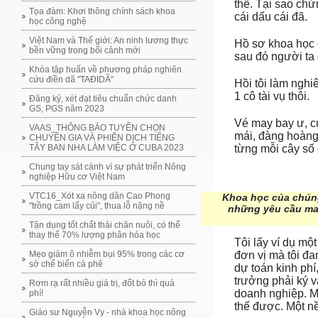
thế. Tại sao chứ
Tọa đàm: Khơi thông chính sách khoa
cái dấu cái đã.
học công nghệ
Việt Nam và Thế giới: An ninh lương thực
Hồ sơ khoa học ở
bền vững trong bối cảnh mới
sau đó người ta 
Khóa tập huấn về phương pháp nghiên
cứu điền dã "TAĐIDÃ"
Hồi tôi làm nghi
1 cô tài vụ thôi.
Đăng ký, xét đạt tiêu chuẩn chức danh
GS, PGS năm 2023
Vé may bay ư, cứ
VAAS_THÔNG BÁO TUYỂN CHỌN
mái, đàng hoàng.
CHUYÊN GIA VÀ PHIÊN DỊCH TIẾNG
TÂY BAN NHA LÀM VIỆC Ở CUBA 2023
từng mỗi cây số 
Chung tay sát cánh vì sự phát triển Nông
nghiệp Hữu cơ Việt Nam
VTC16_Xót xa nông dân Cao Phong
Khoa học của chúng
"trồng cam lấy củi", thua lỗ nặng nề
những yêu cầu man
Tận dụng tốt chất thải chăn nuôi, có thể
thay thế 70% lượng phân hóa học
Tôi lấy ví dụ m
đơn vị mà tôi đa
Mẹo giảm ô nhiễm bụi 95% trong các cơ
sở chế biến cà phê
dự toán kinh phí
trưởng phải ký v
Rơm rạ rất nhiều giá trị, đốt bỏ thì quá
doanh nghiệp. M
phí!
thế được. Một n
Giáo sư Nguyễn Vy - nhà khoa học nông